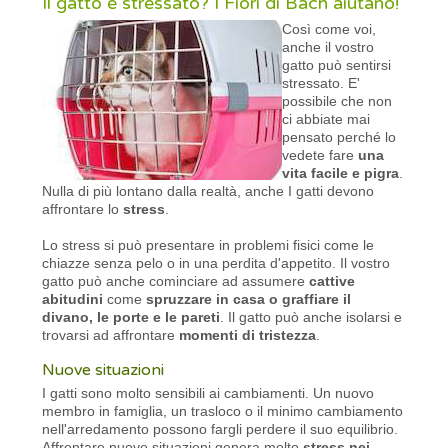
Il gatto è stressato? I Fiori di Bach aiutano!
Così come voi,
anche il vostro
gatto può sentirsi
stressato. E'
possibile che non
ci abbiate mai
pensato perché lo
vedete fare
una
vita facile e pigra
.
Nulla di più lontano dalla realtà, anche I gatti devono
affrontare lo
stress
.
Lo stress si può presentare in problemi fisici come le
chiazze senza pelo o in una perdita d'appetito. Il vostro
gatto può anche cominciare ad assumere
cattive
abitudini
come
spruzzare in casa o graffiare il
divano, le porte e le pareti
. Il gatto può anche isolarsi e
trovarsi ad affrontare
momenti di tristezza
.
Nuove situazioni
I gatti sono molto sensibili ai cambiamenti. Un nuovo
membro in famiglia, un trasloco o il minimo cambiamento
nell'arredamento possono fargli perdere il suo equilibrio.
Affrontare nuove situazioni genera molto
stress nei