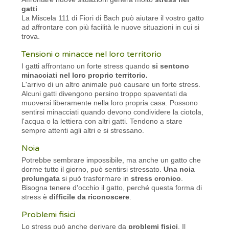
gatti
.
La Miscela 111 di Fiori di Bach può aiutare il vostro gatto
ad affrontare con più facilità le nuove situazioni in cui si
trova.
Tensioni o minacce nel loro territorio
I gatti affrontano un forte stress quando
si sentono
minacciati nel loro proprio territorio.
L'arrivo di un altro animale può causare un forte stress.
Alcuni gatti divengono persino troppo spaventati da
muoversi liberamente nella loro propria casa. Possono
sentirsi minacciati quando devono condividere la ciotola,
l'acqua o la lettiera con altri gatti. Tendono a stare
sempre attenti agli altri e si stressano.
Noia
Potrebbe sembrare impossibile, ma anche un gatto che
dorme tutto il giorno, può sentirsi stressato.
Una noia
prolungata
si può trasformare in
stress cronico
.
Bisogna tenere d'occhio il gatto, perché questa forma di
stress è
difficile da riconoscere
.
Problemi fisici
Lo stress può anche derivare da
problemi fisici
. Il