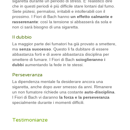
sigaretta durante un periodo di stress. E' realistico dire
che in questi periodi è più difficile stare lontani dal fumo.
Siete piùtesi, permalosi, irritabili e intollerabili con il
prossimo. I Fiori di Bach hanno
un effetto calmante e
rasserenante
: così la tensione si abbasserà da sola e
non ci sarà bisogno di una sigaretta.
Il dubbio
La maggior parte dei fumatori ha già provato a smettere,
ma
senza successo
. Questo li fa dubitare di essere
abbastanza forti e di avere abbastanza disciplina per
smettere di fumare. I Fiori di Bach
scioglieranno i
dubbi
aumentando la fede in te stessi.
Perseveranza
La dipendenza mentale fa desiderare ancora una
sigaretta, anche dopo aver smesso da anni. Rimanere
un non fumatore richiede una costante
auto-disciplina
.
I Fiori di Bach vi daranno
la forza e la perseveranza
specialmente durante i momenti difficili.
Testimonianze