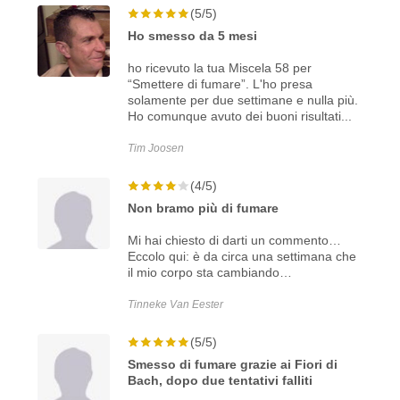
(5/5)
Ho smesso da 5 mesi
ho ricevuto la tua Miscela 58 per
“Smettere di fumare”. L'ho presa
solamente per due settimane e nulla più.
Ho comunque avuto dei buoni risultati...
Tim Joosen
(4/5)
Non bramo più di fumare
Mi hai chiesto di darti un commento…
Eccolo qui: è da circa una settimana che
il mio corpo sta cambiando…
Tinneke Van Eester
(5/5)
Smesso di fumare grazie ai Fiori di
Bach, dopo due tentativi falliti