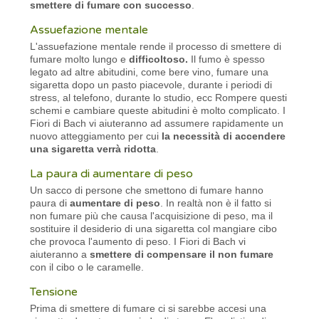
smettere di fumare con successo
.
Assuefazione mentale
L'assuefazione mentale rende il processo di smettere di
fumare molto lungo e
difficoltoso.
Il fumo è spesso
legato ad altre abitudini, come bere vino, fumare una
sigaretta dopo un pasto piacevole, durante i periodi di
stress, al telefono, durante lo studio, ecc Rompere questi
schemi e cambiare queste abitudini è molto complicato. I
Fiori di Bach vi aiuteranno ad assumere rapidamente un
nuovo atteggiamento per cui
la necessità di accendere
una sigaretta verrà ridotta
.
La paura di aumentare di peso
Un sacco di persone che smettono di fumare hanno
paura di
aumentare di peso
. In realtà non è il fatto si
non fumare più che causa l'acquisizione di peso, ma il
sostituire il desiderio di una sigaretta col mangiare cibo
che provoca l'aumento di peso. I Fiori di Bach vi
aiuteranno a
smettere di compensare il non fumare
con il cibo o le caramelle.
Tensione
Prima di smettere di fumare ci si sarebbe accesi una