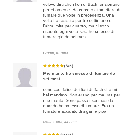
volevo dirti che i fiori di Bach funzionano
perfettamente. Ho cercato di smettere di
fumare due volte in precedenza. Una
volta ho resistito per tre settimane e
l'altra volta per quattro, ma ci sono
ricaduto ogni volta. Ora ho smesso di
fumare già da sei mesi.
Gianni, 41 anni
(5/5)
Mio marito ha smesso di fumare da
sei mesi
sono così felice dei fiori di Bach che mi
hai mandato. Non erano per me, ma per
mio marito. Sono passati sei mesi da
quando ha smesso di fumare. Era un
fumatore accanito di sigari e pipa.
Maria Clara, 44 anni
(4/5)