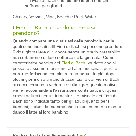
7. I Fiori di Bach che aiutano le persone che
soffrono per gli altri:
Chicory, Vervain, Vine, Beech e Rock Water.
I Fiori di Bach: quando e come si
prendono?
Quando compare una qualsiasi delle patologie per le
quali sono indicati i 38 Fiori di Bach, si possono prendere
6 dosi giornaliere di 4 gocce senza un orario prestabilito,
ma certamente diffuse nell'arco della giornata. Come
caratteristica positiva dei
Fiori di Bach
, va detto che si
possono assumere assieme ad altri medicinali, perché
non interferiscono con alcun trattamento. In più, dopo
alcuni giorni o settimane di assunzione dei Fiori di Bach
si cominceranno a vedere i risultati; per questo motivo
viene raccomandata l'assunzione continuativa di questi
rimedi naturali per un trimestre. Le miscele dei Fiori di
Bach sono indicate tanto per gli adulti quanto per i
bambini, incluse le mamme che in quel momento stanno
dando il latte al loro bambino.
Realizzato da
Tom Vermeersch
(
bio
)