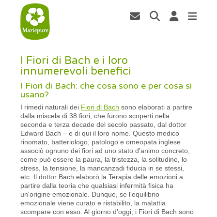
I Fiori di Bach e i loro
innumerevoli benefici
I Fiori di Bach: che cosa sono e per cosa si
usano?
I rimedi naturali dei
Fiori di Bach
sono elaborati a partire
dalla miscela di 38 fiori, che furono scoperti nella
seconda e terza decade del secolo passato, dal dottor
Edward Bach – e di qui il loro nome. Questo medico
rinomato, batteriologo, patologo e omeopata inglese
associò ognuno dei fiori ad uno stato d'animo concreto,
come può essere la paura, la tristezza, la solitudine, lo
stress, la tensione, la mancanzadi fiducia in se stessi,
etc. Il dottor Bach elaborò la Terapia delle emozioni a
partire dalla teoria che qualsiasi infermità fisica ha
un'origine emozionale. Dunque, se l'equilibrio
emozionale viene curato e ristabilito, la malattia
scompare con esso. Al giorno d'oggi, i Fiori di Bach sono