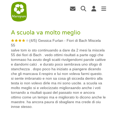
A scuola va molto meglio
(
4
/
5
)
Gessica Furlan
-
Fiori di Bach Miscela
55
salve tom io sto continuando a dare da 2 mesi la miscela
55 dei fiori di Bach . vedo ottimi risultati a parte oggi che
tommaso ha avuto degli scatti rivolgendomi parole cattive
e dandomi calci . e durato poco sembrava uno sfogo di
stanchezza . dopo poco ha iniziato a piangere dicendo
che gli mancava il.respiro e lui non voleva farmi questo.
si sente imbranato e non sa cosa gli sicceda dentro alla
testa io non volevo dirle ma mi sono uscite. a scuola va
molto meglio si e velocizzato miglioraando anche i voti
tornando a risultati quasi del passato non e ancora
ottimo come un tempo ma e migliorato lo dicono anche le
maestre. ha ancora paura di sbagliare ma crede di oiu
innse stesso.