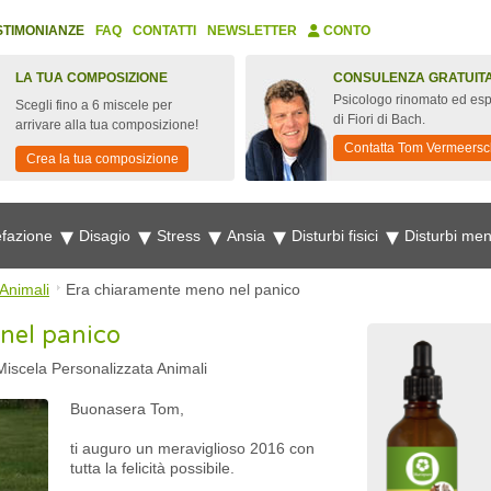
STIMONIANZE
FAQ
CONTATTI
NEWSLETTER
CONTO
LA TUA COMPOSIZIONE
CONSULENZA GRATUIT
Psicologo rinomato ed esp
Scegli fino a 6 miscele per
di Fiori di Bach.
arrivare alla tua composizione!
Contatta Tom Vermeersc
Crea la tua composizione
fazione
Disagio
Stress
Ansia
Disturbi fisici
Disturbi men
Animali
Era chiaramente meno nel panico
nel panico
 Miscela Personalizzata Animali
Buonasera Tom,
ti auguro un meraviglioso 2016 con
tutta la felicità possibile.