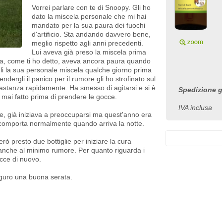
Vorrei parlare con te di Snoopy. Gli ho
dato la miscela personale che mi hai
mandato per la sua paura dei fuochi
d'artificio. Sta andando davvero bene,
meglio rispetto agli anni precedenti.
Lui aveva già preso la miscela prima
o ma, come ti ho detto, aveva ancora paura quando
rgli la sua personale miscela qualche giorno prima
dergli il panico per il rumore gli ho strofinato sul
astanza rapidamente. Ha smesso di agitarsi e si è
Spedizione gr
 mai fatto prima di prendere le gocce.
IVA inclusa
e, già iniziava a preoccuparsi ma quest'anno era
 comporta normalmente quando arriva la notte.
rò presto due bottiglie per iniziare la cura
 anche al minimo rumore. Per quanto riguarda i
occe di nuovo.
auguro una buona serata.