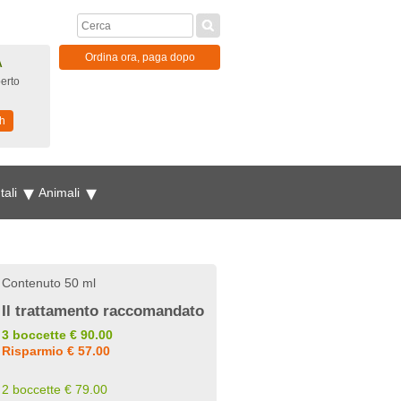
Ordina ora, paga dopo
A
erto
h
tali
Animali
Contenuto 50 ml
Il trattamento raccomandato
3 boccette € 90.00
Risparmio € 57.00
2 boccette € 79.00