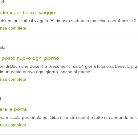
ld
emi per tutto il viaggio
lemi per tutto il viaggio. E' rimasto seduta in macchina per 4 ore in 2 
anza completa
lla
 posto nuovo ogni giorno
ori di Bach che Boxer ha preso per circa 14 giorni funziona bene. È più 
in un posto nuovo ogni giorno, anche al paese.
anza completa
t
ere la porta
una miscela personale per Siba (il nostro cane) e tutto sta andando nella
anza completa