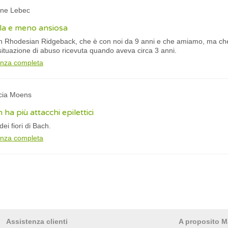
ine Lebec
lla e meno ansiosa
 Rhodesian Ridgeback, che è con noi da 9 anni e che amiamo, ma che
situazione di abuso ricevuta quando aveva circa 3 anni.
anza completa
icia Moens
 ha più attacchi epilettici
ei fiori di Bach.
anza completa
Assistenza clienti
A proposito M