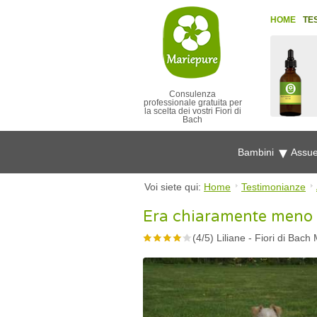
HOME
TE
Consulenza
professionale gratuita per
la scelta dei vostri Fiori di
Bach
Bambini
Assue
Voi siete qui:
Home
Testimonianze
Era chiaramente meno 
(
4
/
5
)
Liliane
-
Fiori di Bach