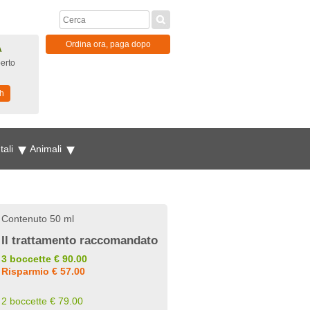
Ordina ora, paga dopo
A
erto
h
tali
Animali
Contenuto 50 ml
Il trattamento raccomandato
3 boccette € 90.00
Risparmio € 57.00
2 boccette € 79.00