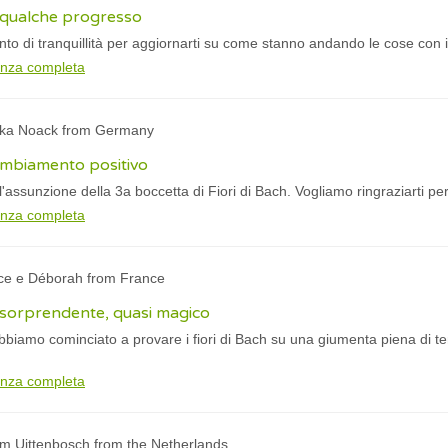
 qualche progresso
 di tranquillità per aggiornarti su come stanno andando le cose con i
anza completa
ika Noack from Germany
cambiamento positivo
assunzione della 3a boccetta di Fiori di Bach. Vogliamo ringraziarti per 
anza completa
ice e Déborah from France
to sorprendente, quasi magico
biamo cominciato a provare i fiori di Bach su una giumenta piena di t
anza completa
am Uittenbosch from the Netherlands