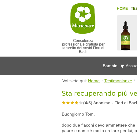
HOME
TE
Consulenza
professionale gratuita per
la scelta dei vostri Fiori di
Bach
Bambini
Assue
Voi siete qui:
Home
Testimonianze
Sta recuperando più v
(
4
/
5
)
Anonimo
-
Fiori di Ba
Buongiorno Tom,
dopo due flaconi devo ammettere che F
paure e non c'è molto da fare per lui,