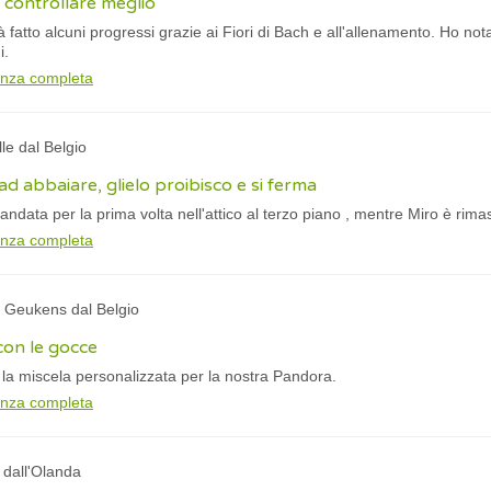
 controllare meglio
à fatto alcuni progressi grazie ai Fiori di Bach e all'allenamento. Ho n
ni.
anza completa
lle dal Belgio
d abbaiare, glielo proibisco e si ferma
ndata per la prima volta nell'attico al terzo piano , mentre Miro è rima
anza completa
e Geukens dal Belgio
con le gocce
la miscela personalizzata per la nostra Pandora.
anza completa
n dall'Olanda