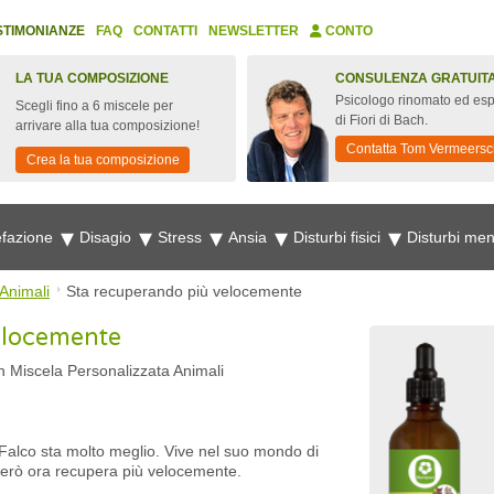
STIMONIANZE
FAQ
CONTATTI
NEWSLETTER
CONTO
LA TUA COMPOSIZIONE
CONSULENZA GRATUIT
Psicologo rinomato ed esp
Scegli fino a 6 miscele per
di Fiori di Bach.
arrivare alla tua composizione!
Contatta Tom Vermeersc
Crea la tua composizione
fazione
Disagio
Stress
Ansia
Disturbi fisici
Disturbi men
Animali
Sta recuperando più velocemente
elocemente
ch Miscela Personalizzata Animali
alco sta molto meglio. Vive nel suo mondo di
 però ora recupera più velocemente.