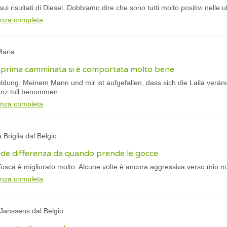
 risultati di Diesel. Dobbiamo dire che sono tutti molto positivi nelle u
anza completa
Maria
 prima camminata si è comportata molto bene
eldung. Meinem Mann und mir ist aufgefallen, dass sich die Laila verä
anz toll benommen.
anza completa
 Briglia dal Belgio
de differenza da quando prende le gocce
Tosca è migliorato molto. Alcune volte è ancora aggressiva verso mio 
anza completa
 Janssens dal Belgio