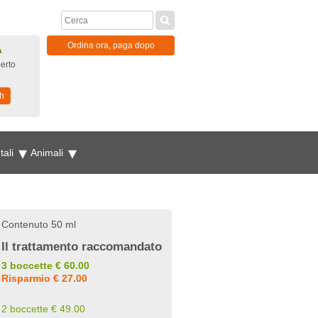
Ordina ora, paga dopo
A
erto
h
tali
Animali
Contenuto 50 ml
Il trattamento raccomandato
3 boccette € 60.00
Risparmio € 27.00
2 boccette € 49.00