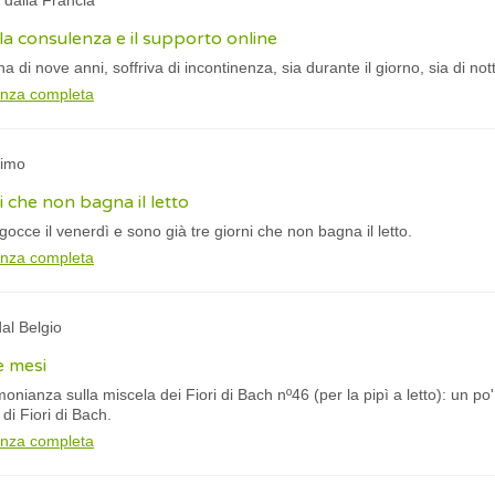
 dalla Francia
, la consulenza e il supporto online
 di nove anni, soffriva di incontinenza, sia durante il giorno, sia di not
anza completa
nimo
i che non bagna il letto
 gocce il venerdì e sono già tre giorni che non bagna il letto.
anza completa
dal Belgio
e mesi
onianza sulla miscela dei Fiori di Bach nº46 (per la pipì a letto): un po'
i Fiori di Bach.
anza completa