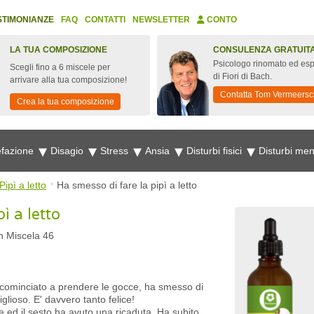
STIMONIANZE
FAQ
CONTATTI
NEWSLETTER
CONTO
LA TUA COMPOSIZIONE
CONSULENZA GRATUIT
Psicologo rinomato ed esp
Scegli fino a 6 miscele per
di Fiori di Bach.
arrivare alla tua composizione!
Contatta Tom Vermeersc
Crea la tua composizione
fazione
Disagio
Stress
Ansia
Disturbi fisici
Disturbi men
Pipì a letto
Ha smesso di fare la pipì a letto
ì a letto
ch Miscela 46
a cominciato a prendere le gocce, ha smesso di
iglioso. E' davvero tanto felice!
e ed il sesto ha avuto una ricaduta. Ha subito