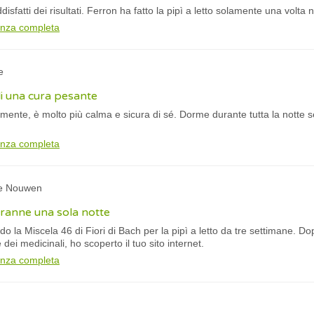
fatti dei risultati. Ferron ha fatto la pipì a letto solamente una volta n
anza completa
e
i una cura pesante
ente, è molto più calma e sicura di sé. Dorme durante tutta la notte se
anza completa
ke Nouwen
tranne una sola notte
do la Miscela 46 di Fiori di Bach per la pipì a letto da tre settimane. Dop
 dei medicinali, ho scoperto il tuo sito internet.
anza completa