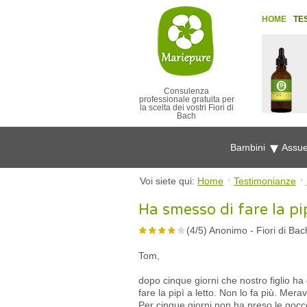
HOME
TE
Consulenza
professionale gratuita per
la scelta dei vostri Fiori di
Bach
Bambini
Assue
Voi siete qui:
Home
Testimonianze
Ha smesso di fare la pip
(
4
/
5
)
Anonimo
-
Fiori di Ba
Tom,
dopo cinque giorni che nostro figlio h
fare la pipì a letto. Non lo fa più. Merav
Per cinque giorni non ha preso le gocc