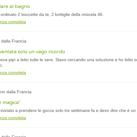
dare al bagno
ordinato 2 boccette da te, 2 bottiglie della miscela 46.
anza completa
 dalla Francia
diventata solo un vago ricordo
aceva pipì a letto tutte le sere. Stavo cercando una soluzione e ho letto s
o.
anza completa
nn dalla Francia
e magica"
a iniziato a prendere le gocce solo tre settimane fa e devo dire che è u
anza completa