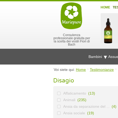
HOME
TE
Consulenza
professionale gratuita per
la scelta dei vostri Fiori di
Bach
Bambini
Assue
Voi siete qui:
Home
Testimonianze
Disagio
Affaticamento
(13)
Animali
(235)
Ansia da separazione del ...
(4)
Ansia sociale
(19)