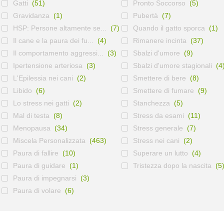
Gatti
(51)
Pronto Soccorso
(5)
Gravidanza
(1)
Pubertà
(7)
HSP: Persone altamente se...
(7)
Quando il gatto sporca
(1)
Il cane e la paura dei fu...
(4)
Rimanere incinta
(37)
Il comportamento aggressi...
(3)
Sbalzi d'umore
(9)
Ipertensione arteriosa
(3)
Sbalzi d'umore stagionali
(4
L'Epilessia nei cani
(2)
Smettere di bere
(8)
Libido
(6)
Smettere di fumare
(9)
Lo stress nei gatti
(2)
Stanchezza
(5)
Mal di testa
(8)
Stress da esami
(11)
Menopausa
(34)
Stress generale
(7)
Miscela Personalizzata
(463)
Stress nei cani
(2)
Paura di fallire
(10)
Superare un lutto
(4)
Paura di guidare
(1)
Tristezza dopo la nascita
(5
Paura di impegnarsi
(3)
Paura di volare
(6)