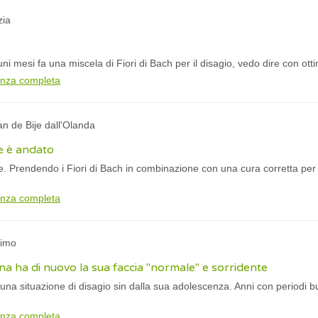
zia
ni mesi fa una miscela di Fiori di Bach per il disagio, vedo dire con ottimi
anza completa
an de Bije dall'Olanda
ne è andato
e. Prendendo i Fiori di Bach in combinazione con una cura corretta per la
anza completa
nimo
a ha di nuovo la sua faccia "normale" e sorridente
una situazione di disagio sin dalla sua adolescenza. Anni con periodi bu
anza completa