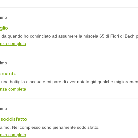
nimo
glio
 da quando ho cominciato ad assumere la miscela 65 di Fiori di Bach pe
anza completa
nimo
ramento
una bottiglia d'acqua e mi pare di aver notato già qualche migliorament
anza completa
nimo
soddisfatto
 calmo. Nel complesso sono pienamente soddisfatto.
anza completa