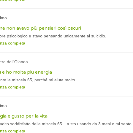
nimo
e non avevo più pensieri così oscuri
ore psicologico e stavo pensando unicamente al suicidio.
anza completa
era dall'Olanda
 e ho molta più energia
te la miscela 65, perché mi aiuta molto.
anza completa
nimo
ia e gusto per la vita
 molto soddisfatto della miscela 65. La sto usando da 3 mesi e mi sento
anza completa