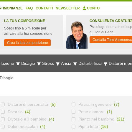
STIMONIANZE
FAQ
CONTATTI
NEWSLETTER
CONTO
LA TUA COMPOSIZIONE
CONSULENZA GRATUIT
Psicologo rinomato ed esp
Scegli fino a 6 miscele per
di Fiori di Bach.
arrivare alla tua composizione!
Contatta Tom Vermeersc
Crea la tua composizione
fazione
Disagio
Stress
Ansia
Disturbi fisici
Disturbi men
Disagio
Disturbi di personalità
(5)
Paura in generale
(7)
Divorzio
(4)
Pene d'amore
(1)
Divorzio e il bambino
(4)
Pianto nel bambino
(21)
Dolori muscolari
(4)
Pipì a letto
(16)