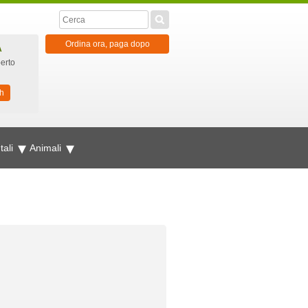
Ordina ora, paga dopo
A
erto
h
tali
Animali