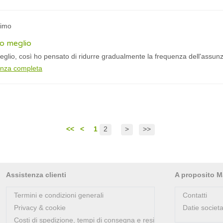
nimo
o meglio
glio, così ho pensato di ridurre gradualmente la frequenza dell'assun
anza completa
<<
<
1
2
>
>>
Assistenza clienti
A proposito M
Termini e condizioni generali
Contatti
Privacy & cookie
Datie societa
Costi di spedizione, tempi di consegna e resi