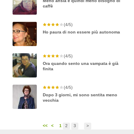
Meno ansia e quindi meno bisogno di
caffè
(4/5)
Ho paura di non essere più autonoma
(4/5)
Ora quando sento una vampata è già
finita
(4/5)
Dopo 3 giorni, mi sono sentita meno
vecchia
<<
<
1
2
3
>