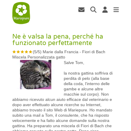
Ne è valsa la pena, perché ha
funzionato perfettamente
(
5
/
5
)
Marie dalla Francia
-
Fiori di Bach
Miscela Personalizzata gatto
Salve Tom,
la nostra gattina soffriva di
perdita di pelo (alla base
della coda, l'interno delle
gambe e alcune altre
macchie sul corpo). Non
abbiamo ricevuto alcun aiuto efficace dal veterinario e
dopo aver effettuato alcune ricerche su Internet,
abbiamo trovato il sito Web di Mariepure. Ho mandato
subito una mail a Tom, il consulente, che ha risposto
velocemente e ha fatto alcune domande sulla nostra
gattina. Ha preparato una miscela di Fiori di Bach che
abbiamo provato sulla nostra gatta. Dopo circa