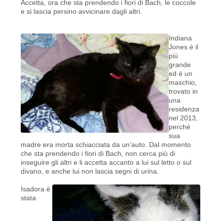
Accetta, ora che sta prendendo i fiori di Bach, le coccole
e si lascia persino avvicinare dagli altri.
Indiana
Jones è il
più
grande
ed è un
maschio,
trovato in
una
residenza
nel 2013,
perché
sua
madre era morta schiacciata da un'auto. Dal momento
che sta prendendo i fiori di Bach, non cerca più di
inseguire gli altri e li accetta accanto a lui sul letto o sul
divano, e anche lui non lascia segni di urina.
Isadora è
stata