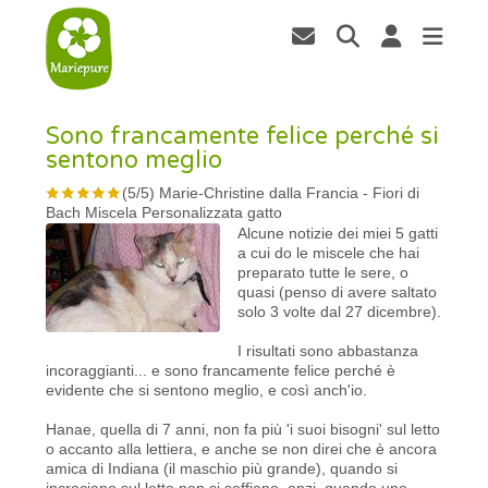
Sono francamente felice perché si
sentono meglio
(
5
/
5
)
Marie-Christine dalla Francia
-
Fiori di
Bach Miscela Personalizzata gatto
Alcune notizie dei miei 5 gatti
a cui do le miscele che hai
preparato tutte le sere, o
quasi (penso di avere saltato
solo 3 volte dal 27 dicembre).
I risultati sono abbastanza
incoraggianti... e sono francamente felice perché è
evidente che si sentono meglio, e così anch'io.
Hanae, quella di 7 anni, non fa più 'i suoi bisogni' sul letto
o accanto alla lettiera, e anche se non direi che è ancora
amica di Indiana (il maschio più grande), quando si
incrociano sul letto non si soffiano, anzi, quando uno