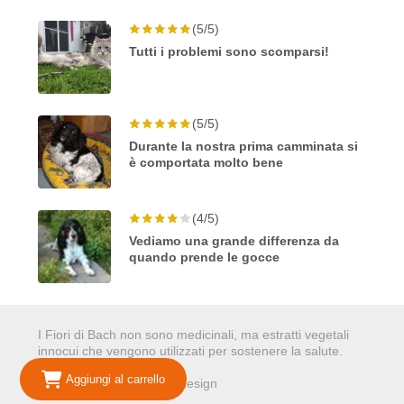
(5/5)
Tutti i problemi sono scomparsi!
(5/5)
Durante la nostra prima camminata si
è comportata molto bene
(4/5)
Vediamo una grande differenza da
quando prende le gocce
I Fiori di Bach non sono medicinali, ma estratti vegetali
innocui che vengono utilizzati per sostenere la salute.
Aggiungi al carrello
© 2026 Mariepure - Webdesign
Publi4u