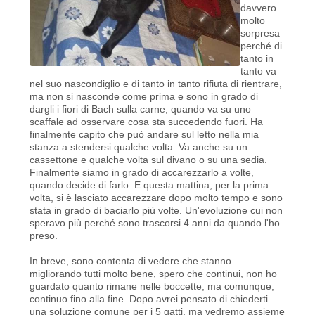
davvero
molto
sorpresa
perché di
tanto in
tanto va
nel suo nascondiglio e di tanto in tanto rifiuta di rientrare,
ma non si nasconde come prima e sono in grado di
dargli i fiori di Bach sulla carne, quando va su uno
scaffale ad osservare cosa sta succedendo fuori. Ha
finalmente capito che può andare sul letto nella mia
stanza a stendersi qualche volta. Va anche su un
cassettone e qualche volta sul divano o su una sedia.
Finalmente siamo in grado di accarezzarlo a volte,
quando decide di farlo. E questa mattina, per la prima
volta, si è lasciato accarezzare dopo molto tempo e sono
stata in grado di baciarlo più volte. Un'evoluzione cui non
speravo più perché sono trascorsi 4 anni da quando l'ho
preso.
In breve, sono contenta di vedere che stanno
migliorando tutti molto bene, spero che continui, non ho
guardato quanto rimane nelle boccette, ma comunque,
continuo fino alla fine. Dopo avrei pensato di chiederti
una soluzione comune per i 5 gatti, ma vedremo assieme