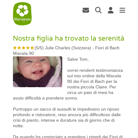
Nostra figlia ha trovato la serenità
(
5
/
5
)
Julie Charles (Svizzera)
-
Fiori di Bach
Miscela 90
Salve Tom,
vorrei renderti testimonianza
sul mio ordine della Miscela
90 dei Fiori di Bach per la
nostra piccola Claire. Per
circa un paio di mesi ha
avuto difficoltà a prendere sonno.
Purtroppo un sacco di sussulti le impedivano un riposo
profondo e ristoratore, reso ancora più difficoltoso dalle
crisi di pianto, intense e durature sia di giorno che di
notte.
Da quando ha cominciato a prendere i rimedi dei Fiori di