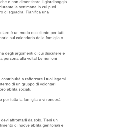
che e non dimenticare il giardinaggio
 durante la settimana in cui puoi
ro di squadra. Pianifica una
golare è un modo eccellente per tutti
marle sul calendario della famiglia o
 ha degli argomenti di cui discutere e
 persona alla volta! Le riunioni
contribuirà a rafforzare i tuoi legami.
interno di un gruppo di volontari.
ro abilità sociali.
per tutta la famiglia e vi renderà
devi affrontarli da solo. Tieni un
imento di nuove abilità genitoriali e