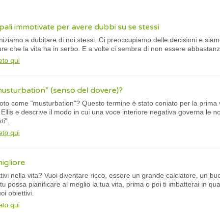
ipali immotivate per avere dubbi su se stessi
: iniziamo a dubitare di noi stessi. Ci preoccupiamo delle decisioni e siam
ture che la vita ha in serbo. E a volte ci sembra di non essere abbastanz
eto qui
“musturbation” (senso del dovere)?
 noto come "musturbation"? Questo termine è stato coniato per la prima v
Ellis e descrive il modo in cui una voce interiore negativa governa le n
ti".
eto qui
migliore
ttivi nella vita? Vuoi diventare ricco, essere un grande calciatore, un b
u possa pianificare al meglio la tua vita, prima o poi ti imbatterai in qu
i obiettivi.
eto qui