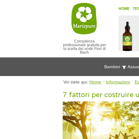
HOME
TE
Consulenza
professionale gratuita per
la scelta dei vostri Fiori di
Bach
Bambini
Assue
Voi siete qui:
Home
Informazioni
Es
7 fattori per costruire 