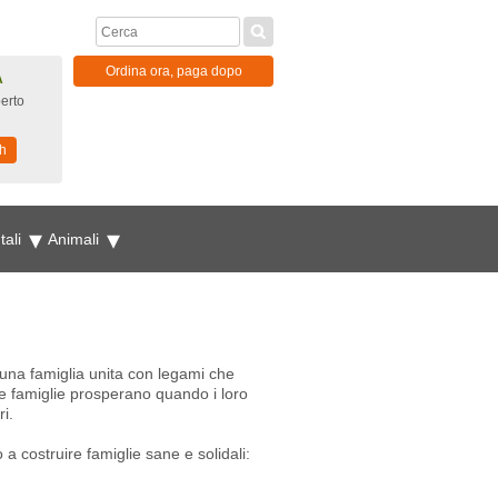
Ordina ora, paga dopo
A
erto
h
tali
Animali
ire una famiglia unita con legami che
Le famiglie prosperano quando i loro
ri.
o a costruire famiglie sane e solidali: