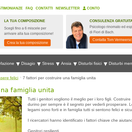
STIMONIANZE
FAQ
CONTATTI
NEWSLETTER
CONTO
LA TUA COMPOSIZIONE
CONSULENZA GRATUIT
Psicologo rinomato ed esp
Scegli fino a 6 miscele per
di Fiori di Bach.
arrivare alla tua composizione!
Contatta Tom Vermeersc
Crea la tua composizione
fazione
Disagio
Stress
Ansia
Disturbi fisici
Disturbi men
sere felici
7 fattori per costruire una famiglia unita
una famiglia unita
Tutti i genitori vogliono il meglio per i loro figli. Costru
durino per sempre è il segreto per vederli prosperare. 
legami sono forti e in famiglia tutti si sentono felici e sicu
I ricercatori hanno identificato i fattori chiave che aiutan
Genitori resilienti