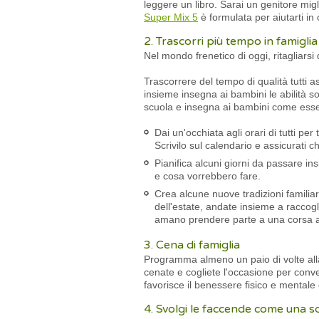
leggere un libro. Sarai un genitore migli
Super Mix 5
è formulata per aiutarti in 
2. Trascorri più tempo in famiglia
Nel mondo frenetico di oggi, ritagliarsi 
Trascorrere del tempo di qualità tutti a
insieme insegna ai bambini le abilità s
scuola e insegna ai bambini come esse
Dai un'occhiata agli orari di tutti 
Scrivilo sul calendario e assicurati c
Pianifica alcuni giorni da passare in
e cosa vorrebbero fare.
Crea alcune nuove tradizioni familiar
dell'estate, andate insieme a raccogl
amano prendere parte a una corsa annu
3. Cena di famiglia
Programma almeno un paio di volte alla 
cenate e cogliete l'occasione per conver
favorisce il benessere fisico e mentale
4. Svolgi le faccende come una 