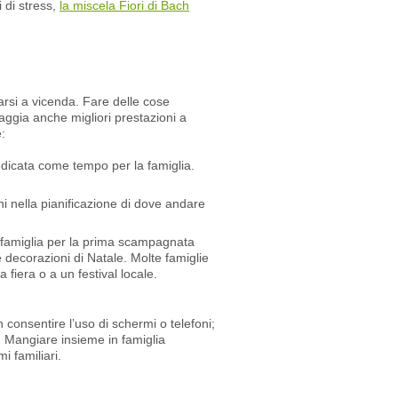
i di stress,
la miscela Fiori di Bach
farsi a vicenda. Fare delle cose
aggia anche migliori prestazioni a
:
edicata come tempo per la famiglia.
ni nella pianificazione di dove andare
la famiglia per la prima scampagnata
 decorazioni di Natale. Molte famiglie
fiera o a un festival locale.
consentire l’uso di schermi o telefoni;
e. Mangiare insieme in famiglia
i familiari.