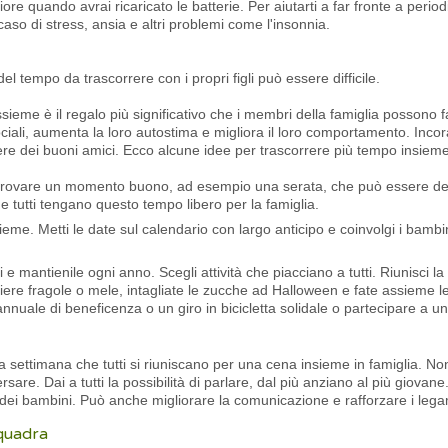
ore quando avrai ricaricato le batterie. Per aiutarti a far fronte a period
caso di stress, ansia e altri problemi come l'insonnia.
del tempo da trascorrere con i propri figli può essere difficile.
ssieme è il regalo più significativo che i membri della famiglia possono 
ociali, aumenta la loro autostima e migliora il loro comportamento. Incor
re dei buoni amici. Ecco alcune idee per trascorrere più tempo insieme
per trovare un momento buono, ad esempio una serata, che può essere d
he tutti tengano questo tempo libero per la famiglia.
sieme. Metti le date sul calendario con largo anticipo e coinvolgi i bambi
i e mantienile ogni anno. Scegli attività che piacciano a tutti. Riunisci 
iere fragole o mele, intagliate le zucche ad Halloween e fate assieme le
ale di beneficenza o un giro in bicicletta solidale o partecipare a una 
settimana che tutti si riuniscano per una cena insieme in famiglia. Non 
sare. Dai a tutti la possibilità di parlare, dal più anziano al più giovan
 dei bambini. Può anche migliorare la comunicazione e rafforzare i legam
squadra