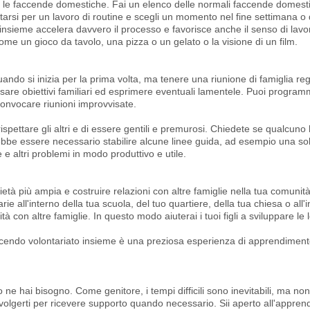
er le faccende domestiche. Fai un elenco delle normali faccende domesti
renotarsi per un lavoro di routine e scegli un momento nel fine settimana o
 insieme accelera davvero il processo e favorisce anche il senso di lavo
ome un gioco da tavolo, una pizza o un gelato o la visione di un film.
ando si inizia per la prima volta, ma tenere una riunione di famiglia re
 fissare obiettivi familiari ed esprimere eventuali lamentele. Puoi program
convocare riunioni improvvisate.
 rispettare gli altri e di essere gentili e premurosi. Chiedete se qualcuno
bbe essere necessario stabilire alcune linee guida, ad esempio una sola
 e altri problemi in modo produttivo e utile.
ietà più ampia e costruire relazioni con altre famiglie nella tua comunità 
rie all'interno della tua scuola, del tuo quartiere, della tua chiesa o all'
à con altre famiglie. In questo modo aiuterai i tuoi figli a sviluppare le lo
acendo volontariato insieme è una preziosa esperienza di apprendimento 
e hai bisogno. Come genitore, i tempi difficili sono inevitabili, ma non 
volgerti per ricevere supporto quando necessario. Sii aperto all'apprend