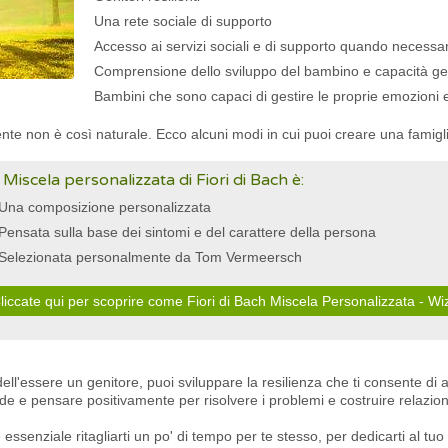
Una rete sociale di supporto
Accesso ai servizi sociali e di supporto quando necessa
Comprensione dello sviluppo del bambino e capacità geni
Bambini che sono capaci di gestire le proprie emozioni
ente non è così naturale. Ecco alcuni modi in cui puoi creare una famiglia
 Miscela personalizzata di Fiori di Bach è:
Una composizione personalizzata
Pensata sulla base dei sintomi e del carattere della persona
Selezionata personalmente da Tom Vermeersch
liccate qui per scoprire come Fiori di Bach Miscela Personalizzata - Wi
ll'essere un genitore, puoi sviluppare la resilienza che ti consente di a
sfide e pensare positivamente per risolvere i problemi e costruire relazioni
 essenziale ritagliarti un po' di tempo per te stesso, per dedicarti al tu