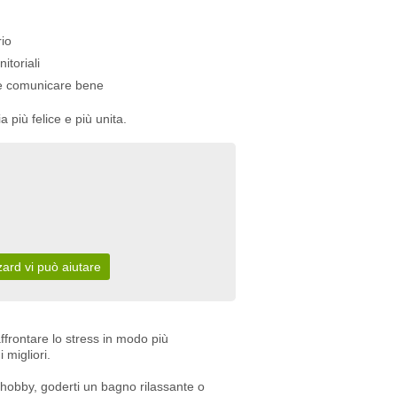
rio
toriali
 e comunicare bene
 più felice e più unita.
zard vi può aiutare
ffrontare lo stress in modo più
 migliori.
o hobby, goderti un bagno rilassante o