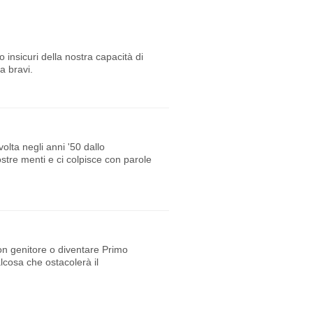
o insicuri della nostra capacità di
a bravi.
olta negli anni '50 dallo
ostre menti e ci colpisce con parole
uon genitore o diventare Primo
alcosa che ostacolerà il