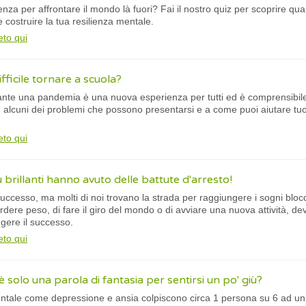
nza per affrontare il mondo là fuori? Fai il nostro quiz per scoprire quan
costruire la tua resilienza mentale.
eto qui
fficile tornare a scuola?
nte una pandemia è una nuova esperienza per tutti ed è comprensibile 
alcuni dei problemi che possono presentarsi e a come puoi aiutare tuo fig
eto qui
 brillanti hanno avuto delle battute d'arresto!
successo, ma molti di noi trovano la strada per raggiungere i sogni blocc
rdere peso, di fare il giro del mondo o di avviare una nuova attività, dev
ngere il successo.
eto qui
solo una parola di fantasia per sentirsi un po' giù?
ntale come depressione e ansia colpiscono circa 1 persona su 6 ad un c