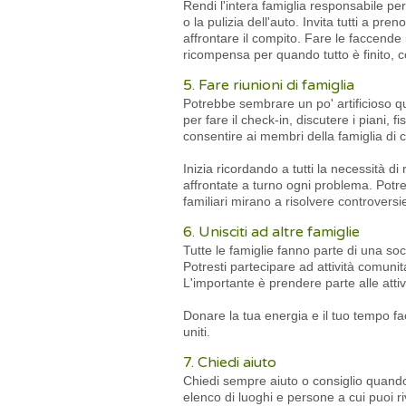
Rendi l'intera famiglia responsabile p
o la pulizia dell'auto. Invita tutti a p
affrontare il compito. Fare le faccende
ricompensa per quando tutto è finito, c
5. Fare riunioni di famiglia
Potrebbe sembrare un po' artificioso qu
per fare il check-in, discutere i piani,
consentire ai membri della famiglia di 
Inizia ricordando a tutti la necessità di
affrontate a turno ogni problema. Potre
familiari mirano a risolvere controversie
6. Unisciti ad altre famiglie
Tutte le famiglie fanno parte di una soc
Potresti partecipare ad attività comunita
L'importante è prendere parte alle attivit
Donare la tua energia e il tuo tempo f
uniti.
7. Chiedi aiuto
Chiedi sempre aiuto o consiglio quando n
elenco di luoghi e persone a cui puoi ri