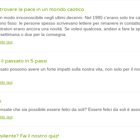
 trovare la pace in un mondo caotico
 modo irriconoscibile negli ultimi decenni. Nel 1980 c'erano solo tre cana
fono fisso: le persone spesso scrivevano lettere per rimanere in contatto
gistratori erano ancora una novità. Se volevi qualcosa, andavi a fare la s
 settimana o due per la consegna.
eto qui
l passato in 5 passi
passato possono avere un forte impatti sulla nostra vita, non solo per il 
eto qui
i
ensate che sia possibile essere felici da soli? Essere felici da soli è ass
eto qui
liente? Fai il nostro quiz!