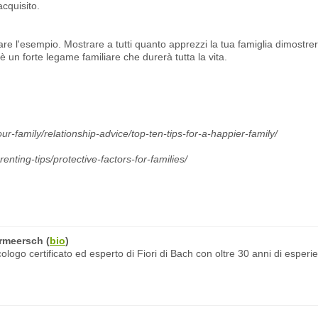
acquisito.
are l'esempio. Mostrare a tutti quanto apprezzi la tua famiglia dimostr
è un forte legame familiare che durerà tutta la vita.
ur-family/relationship-advice/top-ten-tips-for-a-happier-family/
enting-tips/protective-factors-for-families/
rmeersch
(
bio
)
ogo certificato ed esperto di Fiori di Bach con oltre 30 anni di esperi