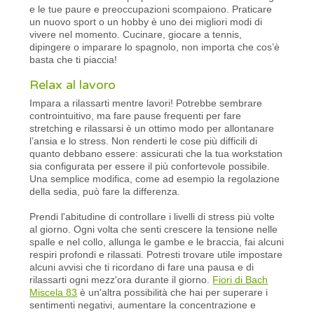
e le tue paure e preoccupazioni scompaiono. Praticare
un nuovo sport o un hobby è uno dei migliori modi di
vivere nel momento. Cucinare, giocare a tennis,
dipingere o imparare lo spagnolo, non importa che cos’è
basta che ti piaccia!
Relax al lavoro
Impara a rilassarti mentre lavori! Potrebbe sembrare
controintuitivo, ma fare pause frequenti per fare
stretching e rilassarsi è un ottimo modo per allontanare
l’ansia e lo stress. Non renderti le cose più difficili di
quanto debbano essere: assicurati che la tua workstation
sia configurata per essere il più confortevole possibile.
Una semplice modifica, come ad esempio la regolazione
della sedia, può fare la differenza.
Prendi l'abitudine di controllare i livelli di stress più volte
al giorno. Ogni volta che senti crescere la tensione nelle
spalle e nel collo, allunga le gambe e le braccia, fai alcuni
respiri profondi e rilassati. Potresti trovare utile impostare
alcuni avvisi che ti ricordano di fare una pausa e di
rilassarti ogni mezz'ora durante il giorno.
Fiori di Bach
Miscela 83
è un'altra possibilità che hai per superare i
sentimenti negativi, aumentare la concentrazione e