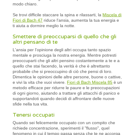
modo chiaro.
Se trovi difficile staccare la spina e rilassarti, la
Miscela di
Fiori di Bach 47
riduce l'ansia, aumenta la tua energia e
ti aiuta a dormire meglio la notte.
Smettere di preoccuparsi di quello che gli
altri pensano di te
L'ansia per l'opinione degli altri occupa tanto spazio
mentale e prosciuga la nostra energia. Mentre potresti
preoccuparti che gli altri pensino costantemente a te e a
quello che stai facendo, la verità è che è altrettanto
probabile che si preoccupino di ciò che pensi di loro.
Dimentica le opinioni delle altre persone, buone o cattive,
e vivi la vita che vuoi vivere.
Fiori di Bach Miscela 85
è un
metodo efficace per ridurre le paure e le preoccupazioni
di ogni giorno, aiutando a trattare gli attacchi di panico e
supportandoti quando decidi di affrontare delle nuove
sfide nella tua vita.
Tenersi occupati
Quando sei felicemente occupato con un compito che
richiede concentrazione, sperimenti il ​​"flusso", quel
fenomeno in cui il tempo passa senza che te ne accorga