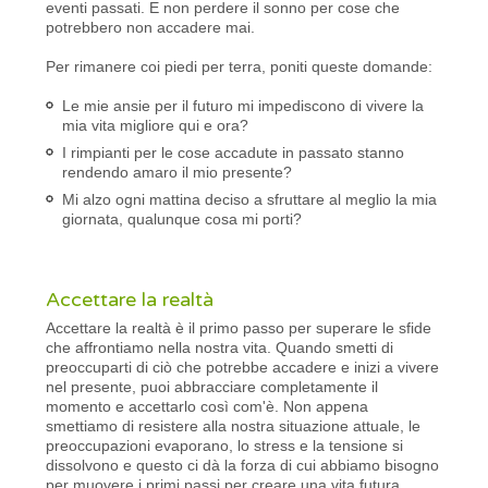
eventi passati. E non perdere il sonno per cose che
potrebbero non accadere mai.
Per rimanere coi piedi per terra, poniti queste domande:
Le mie ansie per il futuro mi impediscono di vivere la
mia vita migliore qui e ora?
I rimpianti per le cose accadute in passato stanno
rendendo amaro il mio presente?
Mi alzo ogni mattina deciso a sfruttare al meglio la mia
giornata, qualunque cosa mi porti?
Accettare la realtà
Accettare la realtà è il primo passo per superare le sfide
che affrontiamo nella nostra vita. Quando smetti di
preoccuparti di ciò che potrebbe accadere e inizi a vivere
nel presente, puoi abbracciare completamente il
momento e accettarlo così com'è. Non appena
smettiamo di resistere alla nostra situazione attuale, le
preoccupazioni evaporano, lo stress e la tensione si
dissolvono e questo ci dà la forza di cui abbiamo bisogno
per muovere i primi passi per creare una vita futura