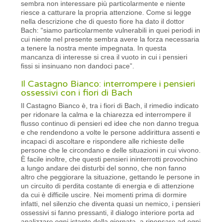
sembra non interessare più particolarmente e niente
riesce a catturare la propria attenzione. Come si legge
nella descrizione che di questo fiore ha dato il dottor
Bach: “siamo particolarmente vulnerabili in quei periodi in
cui niente nel presente sembra avere la forza necessaria
a tenere la nostra mente impegnata. In questa
mancanza di interesse si crea il vuoto in cui i pensieri
fissi si insinuano non dandoci pace”.
Il Castagno Bianco: interrompere i pensieri
ossessivi con i fiori di Bach
Il Castagno Bianco è, tra i fiori di Bach, il rimedio indicato
per ridonare la calma e la chiarezza ed interrompere il
flusso continuo di pensieri ed idee che non danno tregua
e che rendendono a volte le persone addirittura assenti e
incapaci di ascoltare e rispondere alle richieste delle
persone che le circondano e delle situazioni in cui vivono.
È facile inoltre, che questi pensieri ininterrotti provochino
a lungo andare dei disturbi del sonno, che non fanno
altro che peggiorare la situazione, gettando le persone in
un circuito di perdita costante di energia e di attenzione
da cui è difficile uscire. Nei momenti prima di dormire
infatti, nel silenzio che diventa quasi un nemico, i pensieri
ossessivi si fanno pressanti, il dialogo interiore porta ad
analizzare ogni istante della giornata, a ripensare ad ogni