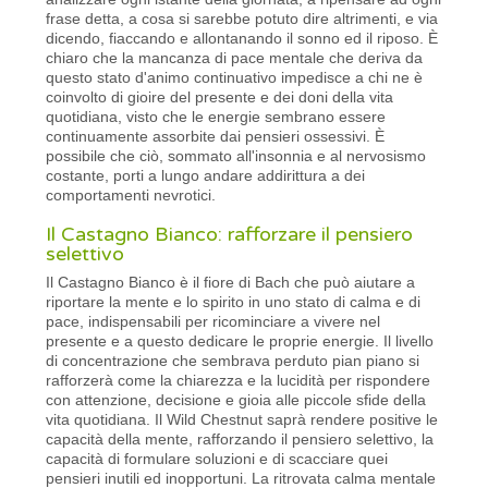
frase detta, a cosa si sarebbe potuto dire altrimenti, e via
dicendo, fiaccando e allontanando il sonno ed il riposo. È
chiaro che la mancanza di pace mentale che deriva da
questo stato d'animo continuativo impedisce a chi ne è
coinvolto di gioire del presente e dei doni della vita
quotidiana, visto che le energie sembrano essere
continuamente assorbite dai pensieri ossessivi. È
possibile che ciò, sommato all'insonnia e al nervosismo
costante, porti a lungo andare addirittura a dei
comportamenti nevrotici.
Il Castagno Bianco: rafforzare il pensiero
selettivo
Il Castagno Bianco è il fiore di Bach che può aiutare a
riportare la mente e lo spirito in uno stato di calma e di
pace, indispensabili per ricominciare a vivere nel
presente e a questo dedicare le proprie energie. Il livello
di concentrazione che sembrava perduto pian piano si
rafforzerà come la chiarezza e la lucidità per rispondere
con attenzione, decisione e gioia alle piccole sfide della
vita quotidiana. Il Wild Chestnut saprà rendere positive le
capacità della mente, rafforzando il pensiero selettivo, la
capacità di formulare soluzioni e di scacciare quei
pensieri inutili ed inopportuni. La ritrovata calma mentale