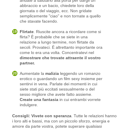
andate a salutarlo alla porta per dargli un
abbraccio e un bacio, chiedete loro della
giornata o del viaggio, ecc. Non gridate
semplicemente "ciao" e non tornate a quello
che stavate facendo.
Flirtate
. Riuscite ancora a ricordare come si
flirta? È probabile che se siete in una
relazione a lungo termine, non flirtate da
secoli. Provateci. È altrettanto importante ora
come lo era una volta. Concentratevi nel
dimostrare che trovate attraente il vostro
partner.
Aumentate la
malizia
leggendo un romanzo
erotico o guardando un film sexy insieme per
sentirvi in vena. Parlate dei momenti in cui
siete stati più eccitati sessualmente o del
sesso migliore che avete fatto assieme.
Create una fantasia
in cui entrambi vorrete
indulgere.
Consigli: Vivete con speranza
. Tutte le relazioni hanno
i loro alti e bassi, ma con un piccolo sforzo, energia e
amore da parte vostra, potete superare qualsiasi