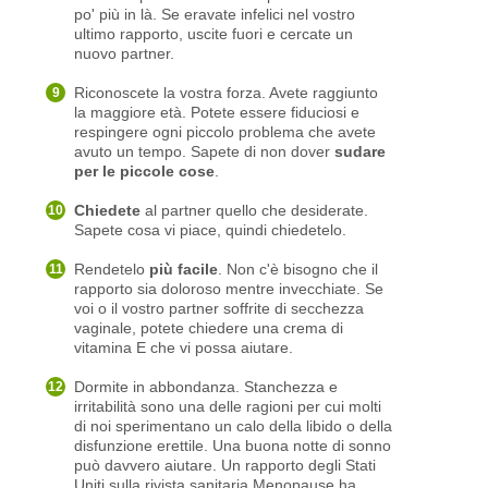
po' più in là. Se eravate infelici nel vostro
ultimo rapporto, uscite fuori e cercate un
nuovo partner.
Riconoscete la vostra forza. Avete raggiunto
la maggiore età. Potete essere fiduciosi e
respingere ogni piccolo problema che avete
avuto un tempo. Sapete di non dover
sudare
per le piccole cose
.
Chiedete
al partner quello che desiderate.
Sapete cosa vi piace, quindi chiedetelo.
Rendetelo
più facile
. Non c'è bisogno che il
rapporto sia doloroso mentre invecchiate. Se
voi o il vostro partner soffrite di secchezza
vaginale, potete chiedere una crema di
vitamina E che vi possa aiutare.
Dormite in abbondanza. Stanchezza e
irritabilità sono una delle ragioni per cui molti
di noi sperimentano un calo della libido o della
disfunzione erettile. Una buona notte di sonno
può davvero aiutare. Un rapporto degli Stati
Uniti sulla rivista sanitaria Menopause ha