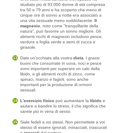
studiato più di 93.000 donne di età compresa
tra 50 e 79 anni e ha scoperto che meno di
cinque ore di sonno a notte era associato a
una vita sessuale meno soddisfacente.
Il
magnesio
, noto come "tranquillante della
natura", può favorire un sonno migliore. Gli
alimenti ricchi di magnesio includono pesce,
verdure a foglia verde e semi di zucca e
girasole.
Date un'occhiata alla vostra
dieta
. I grassi
buoni che consumate in uova, noci e pesce
sono importanti per superare un calo della
libido, e gli alimenti ricchi di zinco, come
spinaci, manzo e fagioli, sono anche
importanti per la produzione di ormoni
sessuali.
L'esercizio fisico
può aumentare la
libido
e
aiutare a bandire lo stress, il che significa che
sarete più in vena di sesso.
Siate fedeli a voi stessi. Non permettete a voi
stesso di essere ignorati, minacciati, trascurati
o
ignorati
dal partner.