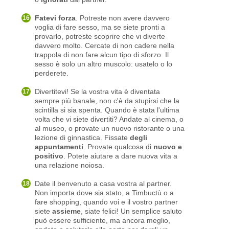
Fatevi forza
. Potreste non avere davvero
voglia di fare sesso, ma se siete pronti a
provarlo, potreste scoprire che vi diverte
davvero molto. Cercate di non cadere nella
trappola di non fare alcun tipo di sforzo. Il
sesso è solo un altro muscolo: usatelo o lo
perderete.
Divertitevi! Se la vostra vita è diventata
sempre più banale, non c'è da stupirsi che la
scintilla si sia spenta. Quando è stata l'ultima
volta che vi siete divertiti? Andate al cinema, o
al museo, o provate un nuovo ristorante o una
lezione di ginnastica. Fissate
degli
appuntamenti
. Provate qualcosa di
nuovo e
positivo
. Potete aiutare a dare nuova vita a
una relazione noiosa.
Date il benvenuto a casa vostra al partner.
Non importa dove sia stato, a Timbuctù o a
fare shopping, quando voi e il vostro partner
siete
assieme
, siate felici! Un semplice saluto
può essere sufficiente, ma ancora meglio,