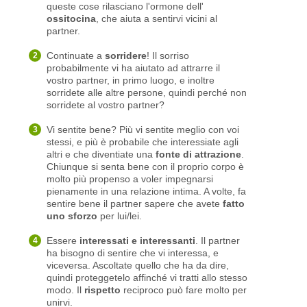
queste cose rilasciano l'ormone dell'
ossitocina
, che aiuta a sentirvi vicini al
partner.
Continuate a
sorridere
! Il sorriso
probabilmente vi ha aiutato ad attrarre il
vostro partner, in primo luogo, e inoltre
sorridete alle altre persone, quindi perché non
sorridete al vostro partner?
Vi sentite bene? Più vi sentite meglio con voi
stessi, e più è probabile che interessiate agli
altri e che diventiate una
fonte di attrazione
.
Chiunque si senta bene con il proprio corpo è
molto più propenso a voler impegnarsi
pienamente in una relazione intima. A volte, fa
sentire bene il partner sapere che avete
fatto
uno sforzo
per lui/lei.
Essere
interessati e interessanti
. Il partner
ha bisogno di sentire che vi interessa, e
viceversa. Ascoltate quello che ha da dire,
quindi proteggetelo affinché vi tratti allo stesso
modo. Il
rispetto
reciproco può fare molto per
unirvi.