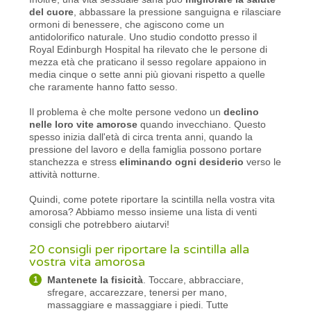
del cuore
, abbassare la pressione sanguigna e rilasciare
ormoni di benessere, che agiscono come un
antidolorifico naturale. Uno studio condotto presso il
Royal Edinburgh Hospital ha rilevato che le persone di
mezza età che praticano il sesso regolare appaiono in
media cinque o sette anni più giovani rispetto a quelle
che raramente hanno fatto sesso.
Il problema è che molte persone vedono un
declino
nelle loro vite amorose
quando invecchiano. Questo
spesso inizia dall'età di circa trenta anni, quando la
pressione del lavoro e della famiglia possono portare
stanchezza e stress
eliminando ogni desiderio
verso le
attività notturne.
Quindi, come potete riportare la scintilla nella vostra vita
amorosa? Abbiamo messo insieme una lista di venti
consigli che potrebbero aiutarvi!
20 consigli per riportare la scintilla alla
vostra vita amorosa
Mantenete la fisicità
. Toccare, abbracciare,
sfregare, accarezzare, tenersi per mano,
massaggiare e massaggiare i piedi. Tutte