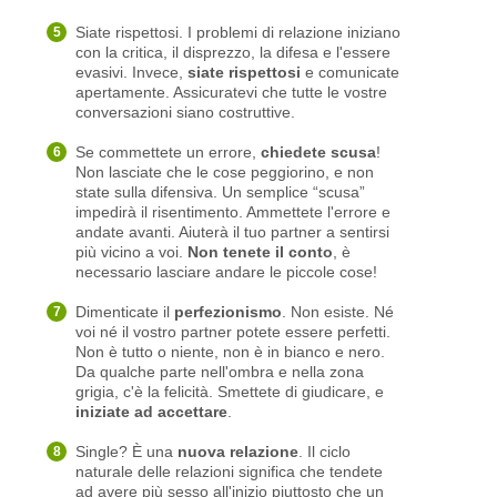
Siate rispettosi. I problemi di relazione iniziano
con la critica, il disprezzo, la difesa e l'essere
evasivi. Invece,
siate rispettosi
e comunicate
apertamente. Assicuratevi che tutte le vostre
conversazioni siano costruttive.
Se commettete un errore,
chiedete scusa
!
Non lasciate che le cose peggiorino, e non
state sulla difensiva. Un semplice “scusa”
impedirà il risentimento. Ammettete l'errore e
andate avanti. Aiuterà il tuo partner a sentirsi
più vicino a voi.
Non tenete il conto
, è
necessario lasciare andare le piccole cose!
Dimenticate il
perfezionismo
. Non esiste. Né
voi né il vostro partner potete essere perfetti.
Non è tutto o niente, non è in bianco e nero.
Da qualche parte nell'ombra e nella zona
grigia, c'è la felicità. Smettete di giudicare, e
iniziate ad accettare
.
Single? È una
nuova relazione
. Il ciclo
naturale delle relazioni significa che tendete
ad avere più sesso all'inizio piuttosto che un