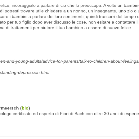
felice, incoraggialo a parlare di ciò che lo preoccupa. A volte un bambin
i potresti trovare utile chiedere a un nonno, un insegnante, uno zio o 
incere i bambini a parlare dei loro sentimenti, quindi trascorri del tempo c
to per tuo figlio dopo aver discusso le cose, non esitare a contattare i
a di trattamenti per aiutare il tuo bambino a essere di nuovo felice.
ren-and-young-adults/advice-for-parents/talk-to-children-about-feelings
rstanding-depression.html
rmeersch
(
bio
)
ogo certificato ed esperto di Fiori di Bach con oltre 30 anni di esperi