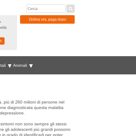
Ordina ora, paga dopo
A
erto
h
tali
Animali
, più di 260 milioni di persone nel
ene diagnosticata questa malattia.
i depressione.
i sintomi non sono sempre gli stessi
nche gli adolescenti più grandi possono
in grado di identificarli per poter