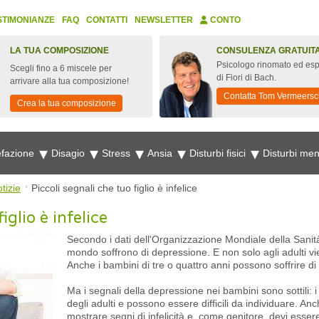
STIMONIANZE
FAQ
CONTATTI
NEWSLETTER
CONTO
LA TUA COMPOSIZIONE
CONSULENZA GRATUIT
Psicologo rinomato ed esp
Scegli fino a 6 miscele per
di Fiori di Bach.
arrivare alla tua composizione!
Contatta Tom Vermeersc
Crea la tua composizione
fazione
Disagio
Stress
Ansia
Disturbi fisici
Disturbi men
tizie
Piccoli segnali che tuo figlio è infelice
iglio è infelice
Secondo i dati dell'Organizzazione Mondiale della Sanità
mondo soffrono di depressione. E non solo agli adulti vi
Anche i bambini di tre o quattro anni possono soffrire d
Ma i segnali della depressione nei bambini sono sottili: 
degli adulti e possono essere difficili da individuare. A
mostrare segni di infelicità e, come genitore, devi essere 