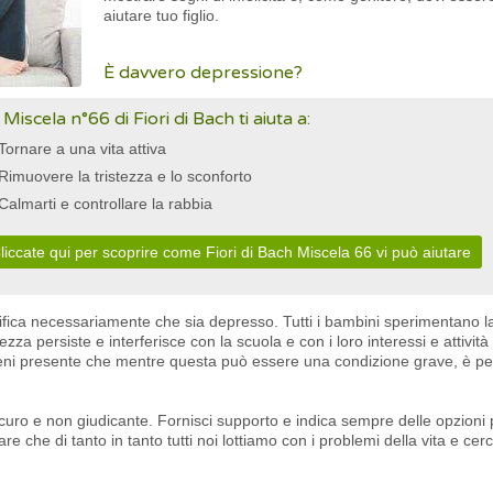
aiutare tuo figlio.
È davvero depressione?
 Miscela n°66 di Fiori di Bach ti aiuta a:
Tornare a una vita attiva
Rimuovere la tristezza e lo sconforto
Calmarti e controllare la rabbia
liccate qui per scoprire come Fiori di Bach Miscela 66 vi può aiutare
ifica necessariamente che sia depresso. Tutti i bambini sperimentano l
zza persiste e interferisce con la scuola e con i loro interessi e attività 
ieni presente che mentre questa può essere una condizione grave, è pe
uro e non giudicante. Fornisci supporto e indica sempre delle opzioni po
are che di tanto in tanto tutti noi lottiamo con i problemi della vita e cer