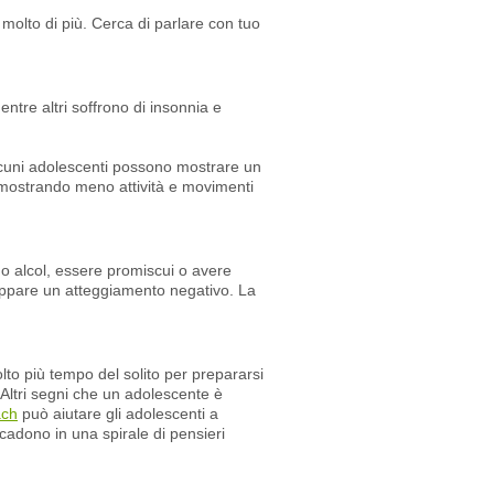
olto di più. Cerca di parlare con tuo
ntre altri soffrono di insonnia e
alcuni adolescenti possono mostrare un
, mostrando meno attività e movimenti
o alcol, essere promiscui o avere
luppare un atteggiamento negativo. La
olto più tempo del solito per prepararsi
 Altri segni che un adolescente è
ach
può aiutare gli adolescenti a
cadono in una spirale di pensieri