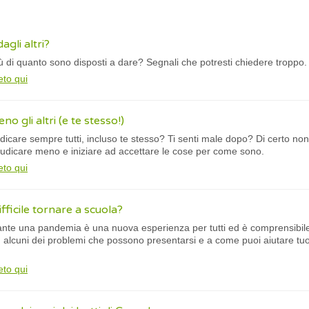
agli altri?
i più di quanto sono disposti a dare? Segnali che potresti chiedere tro
eto qui
o gli altri (e te stesso!)
iudicare sempre tutti, incluso te stesso? Ti senti male dopo? Di certo non
iudicare meno e iniziare ad accettare le cose per come sono.
eto qui
fficile tornare a scuola?
nte una pandemia è una nuova esperienza per tutti ed è comprensibile 
alcuni dei problemi che possono presentarsi e a come puoi aiutare tuo fig
eto qui