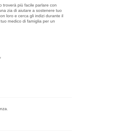
o troverà più facile parlare con
una zia di aiutare a sostenere tuo
on loro e cerca gli indizi durante il
l tuo medico di famiglia per un
/
enza.