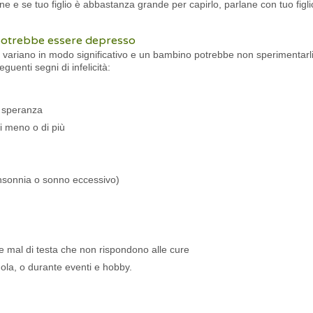
ne e se tuo figlio è abbastanza grande per capirlo, parlane con tuo figli
 e potrebbe essere depresso
 variano in modo significativo e un bambino potrebbe non sperimentarli t
guenti segni di infelicità:
a speranza
i meno o di più
nsonnia o sonno eccessivo)
 e mal di testa che non rispondono alle cure
cuola, o durante eventi e hobby.