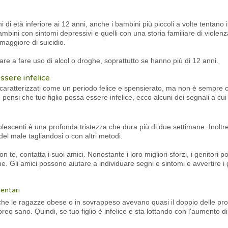
di età inferiore ai 12 anni, anche i bambini più piccoli a volte tentano 
ambini con sintomi depressivi e quelli con una storia familiare di viole
 maggiore di suicidio.
re a fare uso di alcol o droghe, soprattutto se hanno più di 12 anni.
ssere infelice
 caratterizzati come un periodo felice e spensierato, ma non è sempre co
Se pensi che tuo figlio possa essere infelice, ecco alcuni dei segnali a cu
lescenti è una profonda tristezza che dura più di due settimane. Inoltr
 del male tagliandosi o con altri metodi.
n te, contatta i suoi amici. Nonostante i loro migliori sforzi, i genitori p
e. Gli amici possono aiutare a individuare segni e sintomi e avvertire i g
entari
he le ragazze obese o in sovrappeso avevano quasi il doppio delle proba
reo sano. Quindi, se tuo figlio è infelice e sta lottando con l'aumento 