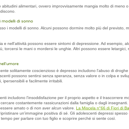
abitudini alimentari, ovvero improvvisamente mangia molto di meno o m
tidiscono.
ei modelli di sonno
o i modelli di sonno. Alcuni possono dormire molto più del previsto, me
gia e nell'attività possono essere sintomi di depressione. Ad esempio, 
, torcersi le mani o mordersi le unghie. Altri possono essere letargici
ell'umore
ente solitamente coscienzioso è depresso includono l'abuso di droghe 
lescenti possono sentirsi senza speranza, senza valore o in colpa e svi
ipersensibili e facilmente irritabili.
enti includono l'insoddisfazione per il proprio aspetto e il trascorrere m
cercare costantemente rassicurazioni dalla famiglia o dagli insegnanti.
n essere amato o di non aver alcun valore.
La Miscela n°66 di Fiori di B
ipristinare un'immagine positiva di sé. Gli adolescenti depressi spesso 
el tempo per parlare con tuo figlio e scoprire perché si sente così.