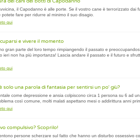
ura dei cani dei botti di Capodanno
vvicina, il Capodanno è alle porte. Se il vostro cane è terrorizzato dai fu
potete fare per ridurre al minimo il suo disagio.
eto qui
cuparsi e vivere il momento
no gran parte del loro tempo rimpiangendo il passato e preoccupandosi 
 ieri non ha più importanza! Lascia andare il passato e il futuro e sfr
eto qui
solo una parola di fantasia per sentirsi un po' giù?
ntale come depressione e ansia colpiscono circa 1 persona su 6 ad un c
blema così comune, molti malati aspettano mesi o addirittura anni prim
eto qui
ivo compulsivo? Scoprilo!
entono persone scherzare sul fatto che hanno un disturbo ossessivo co