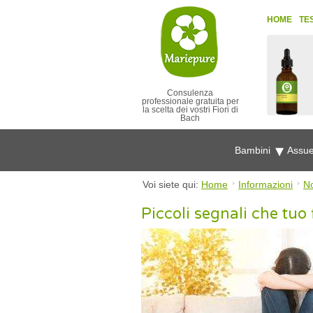
HOME
TE
Consulenza
professionale gratuita per
la scelta dei vostri Fiori di
Bach
Bambini
Assue
Voi siete qui:
Home
Informazioni
No
Piccoli segnali che tuo f