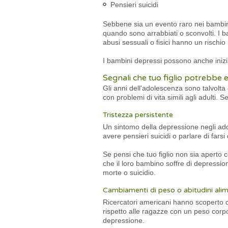
Pensieri suicidi
Sebbene sia un evento raro nei bambini 
quando sono arrabbiati o sconvolti. I b
abusi sessuali o fisici hanno un rischio
I bambini depressi possono anche inizia
Segnali che tuo figlio potrebbe e
Gli anni dell'adolescenza sono talvolta
con problemi di vita simili agli adulti. 
Tristezza persistente
Un sintomo della depressione negli ado
avere pensieri suicidi o parlare di farsi
Se pensi che tuo figlio non sia aperto co
che il loro bambino soffre di depression
morte o suicidio.
Cambiamenti di peso o abitudini alim
Ricercatori americani hanno scoperto c
rispetto alle ragazze con un peso corpo
depressione.