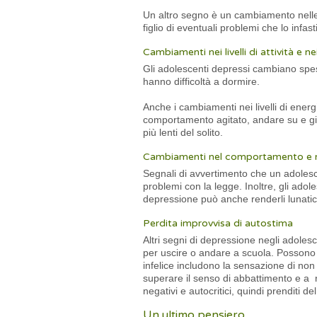
Un altro segno è un cambiamento nelle 
figlio di eventuali problemi che lo infas
Cambiamenti nei livelli di attività e n
Gli adolescenti depressi cambiano spess
hanno difficoltà a dormire.
Anche i cambiamenti nei livelli di ener
comportamento agitato, andare su e giù
più lenti del solito.
Cambiamenti nel comportamento e n
Segnali di avvertimento che un adolesc
problemi con la legge. Inoltre, gli ado
depressione può anche renderli lunatici, 
Perdita improvvisa di autostima
Altri segni di depressione negli adolesc
per uscire o andare a scuola. Possono 
infelice includono la sensazione di no
superare il senso di abbattimento e a r
negativi e autocritici, quindi prenditi d
Un ultimo pensiero