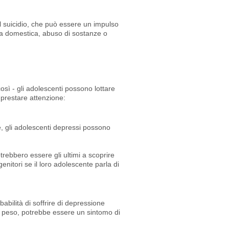
il suicidio, che può essere un impulso
nza domestica, abuso di sostanze o
sì - gli adolescenti possono lottare
i prestare attenzione:
e, gli adolescenti depressi possono
otrebbero essere gli ultimi a scoprire
enitori se il loro adolescente parla di
bilità di soffrire di depressione
di peso, potrebbe essere un sintomo di